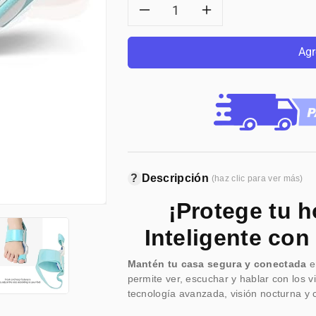
Reducir
Aumentar
cantidad
cantidad
Agr
para
para
FERULA
FERULA
CORRECTOR
CORRECTO
DE
DE
?
Descripción
(haz clic para ver más)
JUANETE
JUANETE
¡Protege tu h
FEETITIX
FEETITIX
Inteligente con
Mantén tu casa segura y conectada
e
permite ver, escuchar y hablar con los v
tecnología avanzada, visión nocturna y
te perderás un evento importante o te se