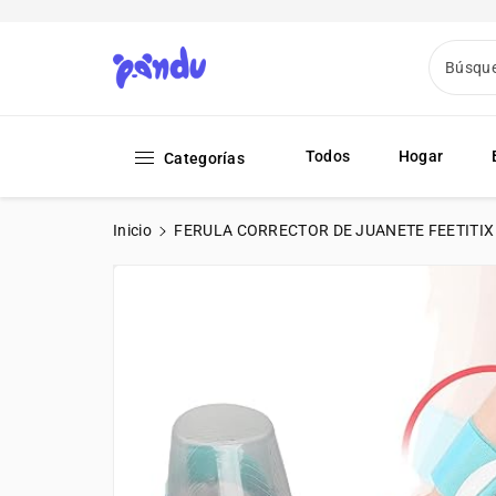
ctamente
ontenido
PANDU
Búsqu
Todos
Hogar
Categorías
Ir
Inicio
FERULA CORRECTOR DE JUANETE FEETITIX
Directamente
A La
Información
Del Producto