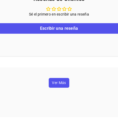
s
Conexión en tiempo real
: Recibe
Sé el primero en escribir una reseña
se acerque a tu puerta. Desde la 
visitantes, ¡sin importar dónde est
Escribir una reseña
Visión nocturna
: Gracias a su te
todo lo que sucede en la noche, g
Detección de movimiento inteli
envía una alerta directa a tu móvi
frente a tu puerta.
Instalación rápida y fácil
: Olvíd
se instala fácilmente y está listo 
Con este timbre con cámara, tendrás el c
importar si estás en casa o fuera. ¡No d
Ver Más