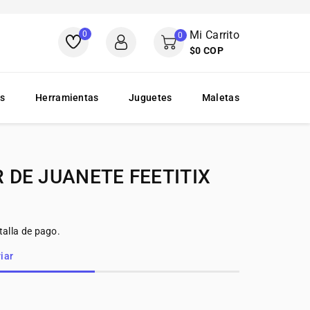
Mi Carrito
0
0
$0 COP
es
Herramientas
Juguetes
Maletas
 DE JUANETE FEETITIX
talla de pago.
iar