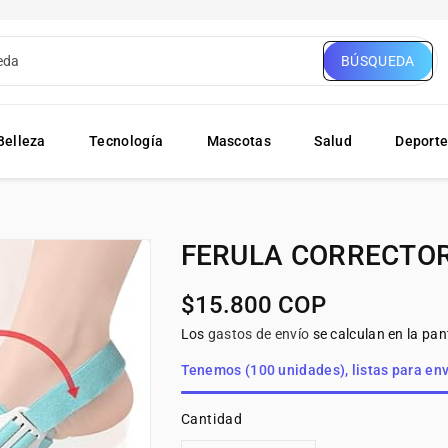
eda
BÚSQUEDA
Belleza
Tecnología
Mascotas
Salud
Deport
FERULA CORRECTOR
Precio
$15.800 COP
habitual
Los
gastos de envío
se calculan en la pan
Tenemos (100 unidades), listas para env
Cantidad