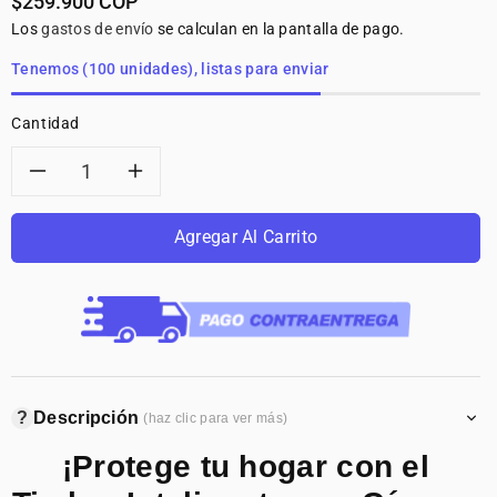
$259.900 COP
habitual
Los
gastos de envío
se calculan en la pantalla de pago.
Tenemos (100 unidades), listas para enviar
Cantidad
Reducir
Aumentar
cantidad
cantidad
Agregar Al Carrito
para
para
PROYECTOR
PROYECTOR
MAGCUBIC
MAGCUBIC
?
Descripción
(haz clic para ver más)
HY300
HY300
¡Protege tu hogar con el
PRO
PRO