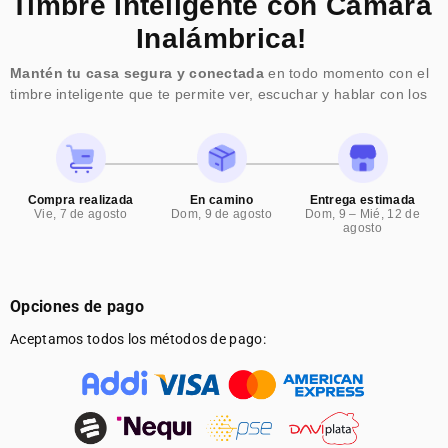
Timbre Inteligente con Cámara
4K
4K
Inalámbrica!
ANDROID
ANDROID
Mantén tu casa segura y conectada
en todo momento con el
timbre inteligente que te permite ver, escuchar y hablar con los
11
11
visitantes desde la comodidad de tu celular. Con su tecnología
avanzada, visión nocturna y capacidad de monitoreo en tiempo
WIFI
WIFI
real, nunca más te perderás un evento importante o te sentirás
inseguro frente a tu puerta.
LED
LED
Compra realizada
En camino
Entrega estimada
Vie, 7 de agosto
Dom, 9 de agosto
Dom, 9 – Mié, 12 de
agosto
260
260
ANSI
ANSI
Opciones de pago
Aceptamos todos los métodos de pago: