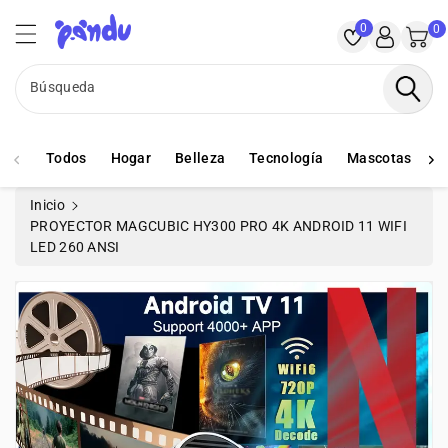
ctamente
PANDU
ontenido
0
0
Búsqueda
Todos
Hogar
Belleza
Tecnología
Mascotas
S
Inicio
PROYECTOR MAGCUBIC HY300 PRO 4K ANDROID 11 WIFI
LED 260 ANSI
rectamente
La
formación
l Producto