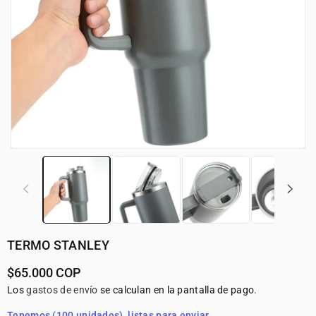
TERMO STANLEY
Precio
$65.000 COP
habitual
Los
gastos de envío
se calculan en la pantalla de pago.
Tenemos (100 unidades), listas para enviar