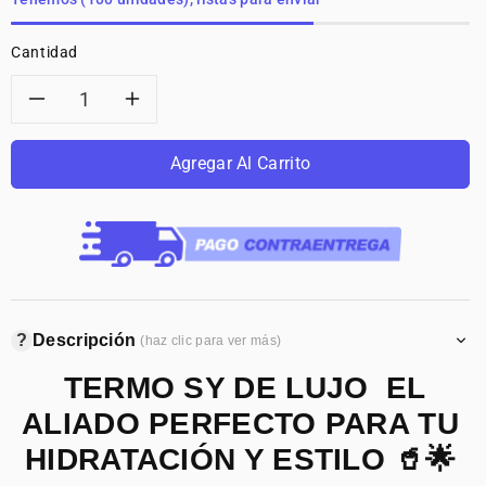
Cantidad
Reducir
Aumentar
cantidad
cantidad
Agregar Al Carrito
para
para
TERMO
TERMO
STANLEY
STANLEY
?
Descripción
(haz clic para ver más)
TERMO SY DE LUJO EL
ALIADO PERFECTO PARA TU
HIDRATACIÓN Y ESTILO 🥤🌟