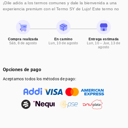
¡Dile adiós a los termos comunes y dale la bienvenida a una
experiencia premium con el Termo SY de Lujo! Este termo no
solo mantiene tus bebidas a la temperatura perfecta, sino que
también te ofrece un diseño elegante y sofisticado que reflejará
tu buen gusto. 🌟💧
Si estás buscando un termo de alta calidad, fácil de transportar,
Compra realizada
En camino
Entrega estimada
con capacidad de 800 ml y cerradura hermética para mantener
Sáb, 8 de agosto
Lun, 10 de agosto
Lun, 10 – Jue, 13 de
agosto
la temperatura de tus bebidas durante horas, ¡este es el
producto ideal para ti! 😎
Opciones de pago
Aceptamos todos los métodos de pago: