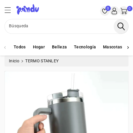
ctamente
PANDU
ontenido
0
0
Búsqueda
Todos
Hogar
Belleza
Tecnología
Mascotas
S
Inicio
TERMO STANLEY
rectamente
La
formación
l Producto